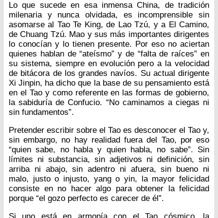
Lo que sucede en esa inmensa China, de tradición
milenaria y nunca olvidada, es incomprensible sin
asomarse al Tao Te King, de Lao Tzú, y a El Camino,
de Chuang Tzú. Mao y sus más importantes dirigentes
lo conocían y lo tienen presente. Por eso no aciertan
quienes hablan de “ateísmo” y de “falta de raíces” en
su sistema, siempre en evolución pero a la velocidad
de bitácora de los grandes navíos. Su actual dirigente
Xi Jinpin, ha dicho que la base de su pensamiento está
en el Tao y como referente en las formas de gobierno,
la sabiduría de Confucio. “No caminamos a ciegas ni
sin fundamentos”.
Pretender escribir sobre el Tao es desconocer el Tao y,
sin embargo, no hay realidad fuera del Tao, por eso
“quien sabe, no habla y quien habla, no sabe”. Sin
límites ni substancia, sin adjetivos ni definición, sin
arriba ni abajo, sin adentro ni afuera, sin bueno ni
malo, justo o injusto, yang o yin, la mayor felicidad
consiste en no hacer algo para obtener la felicidad
porque “el gozo perfecto es carecer de él”.
Si uno está en armonía con el Tao cósmico, la