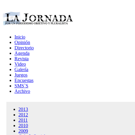
Inicio
Opinión
Directorio
Agenda
Revista
Video
Galería
Juegos
Encuestas
SMS`S
Archivo
2013
2012
2011
2010
2009