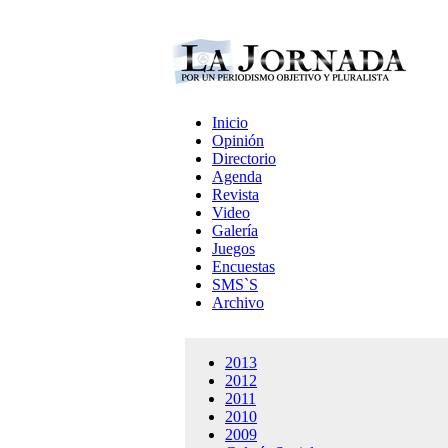
Inicio
Opinión
Directorio
Agenda
Revista
Video
Galería
Juegos
Encuestas
SMS`S
Archivo
2013
2012
2011
2010
2009