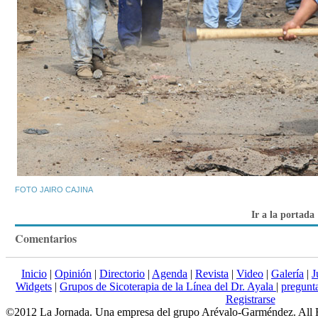
FOTO JAIRO CAJINA
Ir a la portada
Comentarios
Inicio
|
Opinión
|
Directorio
|
Agenda
|
Revista
|
Video
|
Galería
|
J
Widgets
|
Grupos de Sicoterapia de la Línea del Dr. Ayala
|
pregun
Registrarse
©2012 La Jornada. Una empresa del grupo Arévalo-Garméndez. All 