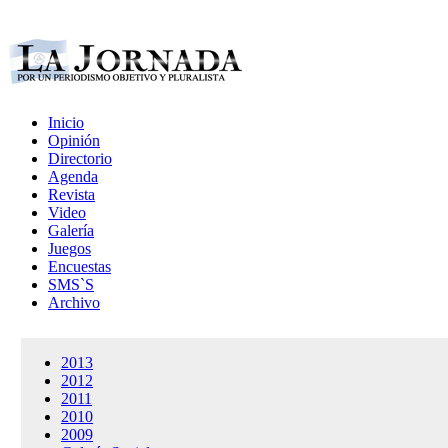
Inicio
Opinión
Directorio
Agenda
Revista
Video
Galería
Juegos
Encuestas
SMS`S
Archivo
2013
2012
2011
2010
2009