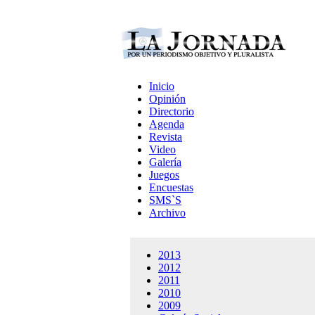
Inicio
Opinión
Directorio
Agenda
Revista
Video
Galería
Juegos
Encuestas
SMS`S
Archivo
2013
2012
2011
2010
2009