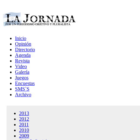
Inicio
Opinión
Directorio
Agenda
Revista
Video
Galería
Juegos
Encuestas
SMS`S
Archivo
2013
2012
2011
2010
2009