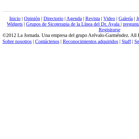
Inicio
|
Opinión
|
Directorio
|
Agenda
|
Revista
|
Video
|
Galería
|
J
Widgets
|
Grupos de Sicoterapia de la Línea del Dr. Ayala
|
pregun
Registrarse
©2012 La Jornada. Una empresa del grupo Arévalo-Garméndez. All 
Sobre nosotros
|
Contáctenos
|
Reconocimientos adquiridos
|
Staff
|
Se