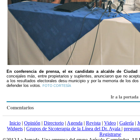
En conferencia de prensa, el ex candidato a alcalde de Ciudad 
concejales más, entre propietarios y suplentes, anunciaron que no ace
a los resultados electorales desu municipio y por la memoria de los dos
defender los votos.
FOTO CORTESÍA
Ir a la portada
Comentarios
Inicio
|
Opinión
|
Directorio
|
Agenda
|
Revista
|
Video
|
Galería
|
J
Widgets
|
Grupos de Sicoterapia de la Línea del Dr. Ayala
|
pregun
Registrarse
©2012 La Jornada. Una empresa del grupo Arévalo-Garméndez. All 