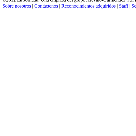
Sobre nosotros
|
Contáctenos
|
Reconocimientos adquiridos
|
Staff
|
Se