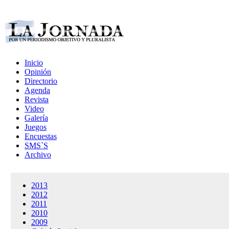
Inicio
Opinión
Directorio
Agenda
Revista
Video
Galería
Juegos
Encuestas
SMS`S
Archivo
2013
2012
2011
2010
2009