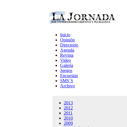
Inicio
Opinión
Directorio
Agenda
Revista
Video
Galería
Juegos
Encuestas
SMS`S
Archivo
2013
2012
2011
2010
2009