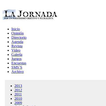
Inicio
Opinión
Directorio
Agenda
Revista
Video
Galería
Juegos
Encuestas
SMS`S
Archivo
2013
2012
2011
2010
2009