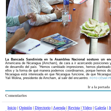
La Bancada Sandinista en la Asamblea Nacional sostuvo un enc
Americana de Nicaragua (Amcham), de cara a ir acercando posiciones y 
de desarrollo del país. “Hemos cambiado impresiones, hemos plantead
ellos y la forma de qué manera podemos coordinarnos, porque hemos d
Nicaragua está interesada en que Nicaragua funcione, de que Nicaragua 
Yalí Molina, presidente de Amcham, al salir del encuentro.
FOTO CÉSAR P
Ir a la portada
Comentarios
Inicio
|
Opinión
|
Directorio
|
Agenda
|
Revista
|
Video
|
Galería
|
J