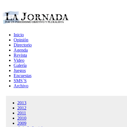
Inicio
Opinión
Directorio
Agenda
Revista
Video
Galería
Juegos
Encuestas
SMS`S
Archivo
2013
2012
2011
2010
2009