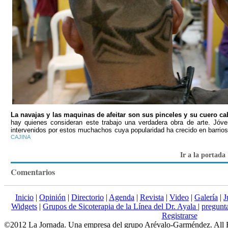
La navajas y las maquinas de afeitar son sus pinceles y su cuero ca
hay quienes consideran este trabajo una verdadera obra de arte. Jóv
intervenidos por estos muchachos cuya popularidad ha crecido en barrios
CAJINA
Ir a la portada
Comentarios
Inicio
|
Opinión
|
Directorio
|
Agenda
|
Revista
|
Video
|
Galería
|
J
Widgets
|
Grupos de Sicoterapia de la Línea del Dr. Ayala
|
pregun
Registrarse
©2012 La Jornada. Una empresa del grupo Arévalo-Garméndez. All 