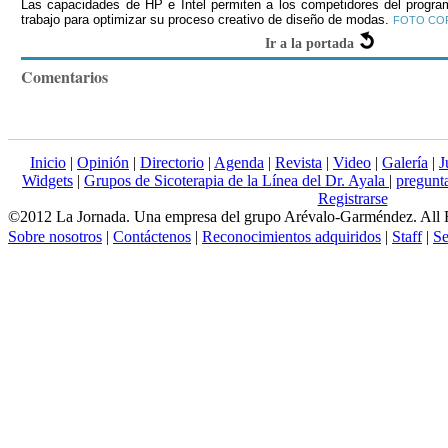
Las capacidades de HP e Intel permiten a los competidores del programa
trabajo para optimizar su proceso creativo de diseño de modas.
FOTO CO
Ir a la portada
Comentarios
Inicio
|
Opinión
|
Directorio
|
Agenda
|
Revista
|
Video
|
Galería
|
J
Widgets
|
Grupos de Sicoterapia de la Línea del Dr. Ayala
|
pregun
Registrarse
©2012 La Jornada. Una empresa del grupo Arévalo-Garméndez. All 
Sobre nosotros
|
Contáctenos
|
Reconocimientos adquiridos
|
Staff
|
Se