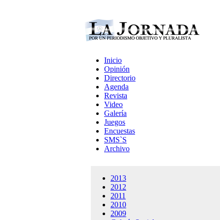
Inicio
Opinión
Directorio
Agenda
Revista
Video
Galería
Juegos
Encuestas
SMS`S
Archivo
2013
2012
2011
2010
2009