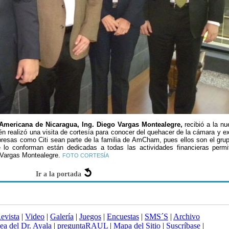
Americana de Nicaragua, Ing. Diego Vargas Montealegre,
recibió a la n
n realizó una visita de cortesía para conocer del quehacer de la cámara y ex
resas como Citi sean parte de la familia de AmCham, pues ellos son el grup
o conforman están dedicadas a todas las actividades financieras permit
 Vargas Montealegre.
FOTO CORTESÍA
Ir a la portada
evista
|
Video
|
Galería
|
Juegos
|
Encuestas
|
SMS´S
|
Archivo
nea del Dr. Ayala
|
preguntaRAUL
|
Mapa del Sitio
|
Suscríbase
|