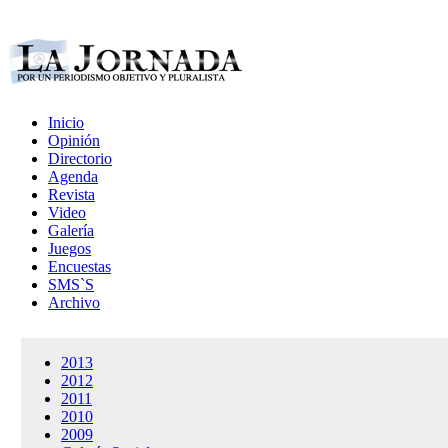
Inicio
Opinión
Directorio
Agenda
Revista
Video
Galería
Juegos
Encuestas
SMS`S
Archivo
2013
2012
2011
2010
2009