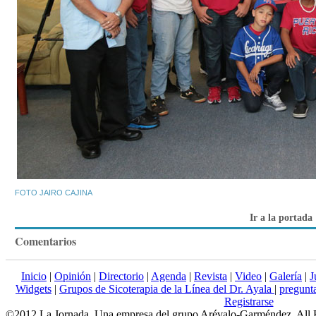
FOTO JAIRO CAJINA
Ir a la portada
Comentarios
Inicio
|
Opinión
|
Directorio
|
Agenda
|
Revista
|
Video
|
Galería
|
J
Widgets
|
Grupos de Sicoterapia de la Línea del Dr. Ayala
|
pregun
Registrarse
©2012 La Jornada. Una empresa del grupo Arévalo-Garméndez. All 