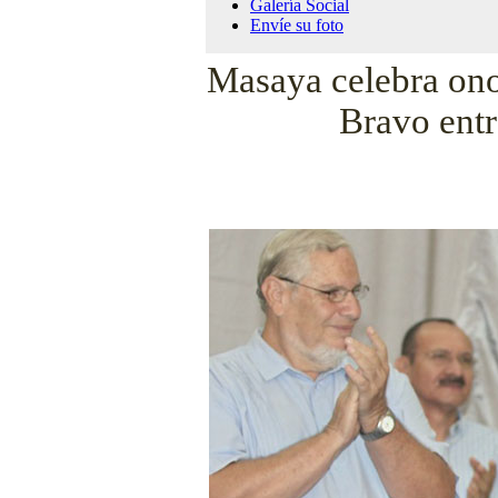
Galería Social
Envíe su foto
Masaya celebra on
Bravo entr