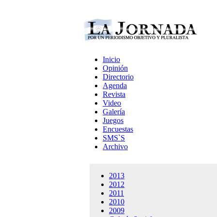
Inicio
Opinión
Directorio
Agenda
Revista
Video
Galería
Juegos
Encuestas
SMS`S
Archivo
2013
2012
2011
2010
2009