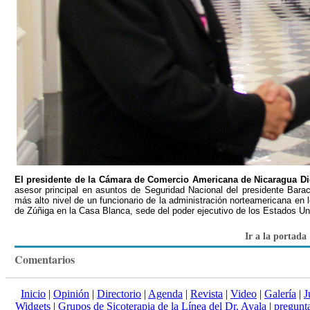
El presidente de la Cámara de Comercio Americana de Nicaragua Di
asesor principal en asuntos de Seguridad Nacional del presidente Barac
más alto nivel de un funcionario de la administración norteamericana en l
de Zúñiga en la Casa Blanca, sede del poder ejecutivo de los Estados U
Ir a la portada
Comentarios
Inicio
|
Opinión
|
Directorio
|
Agenda
|
Revista
|
Video
|
Galería
|
J
Widgets
|
Grupos de Sicoterapia de la Línea del Dr. Ayala
|
pregun