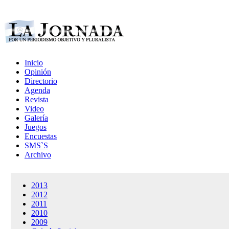
Inicio
Opinión
Directorio
Agenda
Revista
Video
Galería
Juegos
Encuestas
SMS`S
Archivo
2013
2012
2011
2010
2009