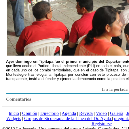
Ayer domingo en Tipitapa fue el primer municipio del Departamen
que lleva acabo el Partido Liberal Independiente (PLI) en todo el país, qu
en cada uno de los comité territoriales, que en el caso de Tipitapa, son 
Montealegre tras elogiar a Tipitapa por concluir con este proceso de
transparente, instó a defender y ejercer la democracia como la practica el
Ir a la portada
Comentarios
Inicio
|
Opinión
|
Directorio
|
Agenda
|
Revista
|
Video
|
Galería
|
J
Widgets
|
Grupos de Sicoterapia de la Línea del Dr. Ayala
|
pregun
Registrarse
©2012 La Jornada. Una empresa del grupo Arévalo-Garméndez. All 