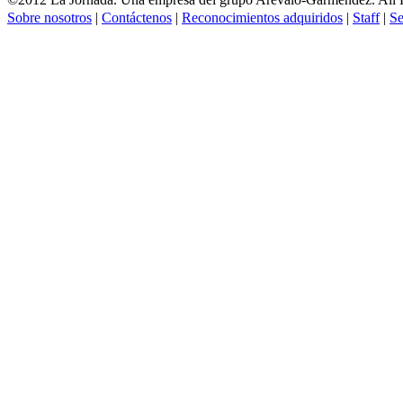
Sobre nosotros
|
Contáctenos
|
Reconocimientos adquiridos
|
Staff
|
Se