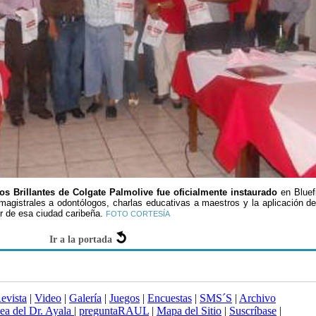
os Brillantes de Colgate Palmolive fue oficialmente instaurado
en Bluef
 magistrales a odontólogos, charlas educativas a maestros y la aplicación d
or de esa ciudad caribeña.
FOTO CORTESÍA
Ir a la portada
evista
|
Video
|
Galería
|
Juegos
|
Encuestas
|
SMS´S
|
Archivo
nea del Dr. Ayala
|
preguntaRAUL
|
Mapa del Sitio
|
Suscríbase
|