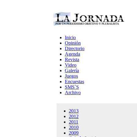
Inicio
Opinión
Directorio
Agenda
Revista
Video
Galería
Juegos
Encuestas
SMS`S
Archivo
2013
2012
2011
2010
2009