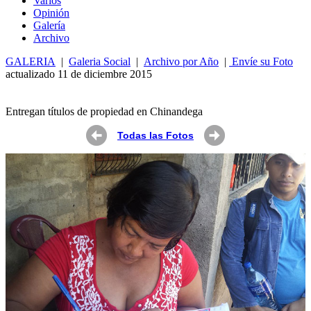
Varios
Opin
ió
n
Galería
Archivo
GALERIA
|
Galeria Social
|
Archivo por Año
|
Envíe su Foto
actualizado 11 de diciembre 2015
Entregan títulos de propiedad en Chinandega
Todas las Fotos