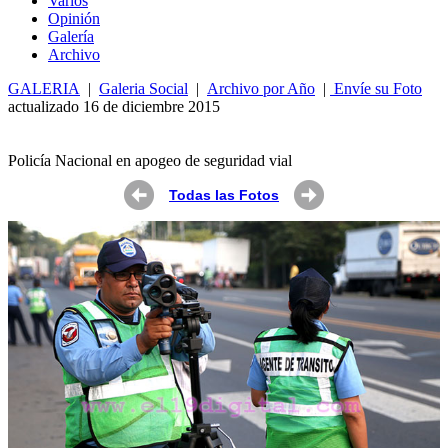
Varios
Opin
ió
n
Galería
Archivo
GALERIA
|
Galeria Social
|
Archivo por Año
|
Envíe su Foto
actualizado 16 de diciembre 2015
Policía Nacional en apogeo de seguridad vial
Todas las Fotos