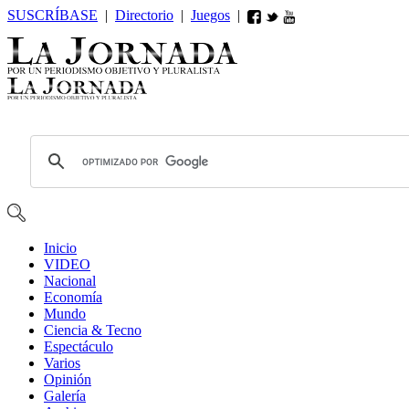
SUSCRÍBASE
|
Directorio
|
Juegos
|
Inicio
VIDEO
Nacional
Economía
Mundo
Ciencia & Tecno
Espectáculo
Varios
Opin
ió
n
Galería