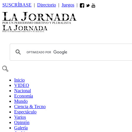
SUSCRÍBASE
|
Directorio
|
Juegos
|
Inicio
VIDEO
Nacional
Economía
Mundo
Ciencia & Tecno
Espectáculo
Varios
Opin
ió
n
Galería