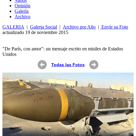
Varios
Opin
ió
n
Galería
Archivo
GALERIA
|
Galeria Social
|
Archivo por Año
|
Envíe su Foto
actualizado 19 de noviembre 2015
"De París, con amor": un mensaje escrito en misiles de Estados
Unidos
Todas las Fotos