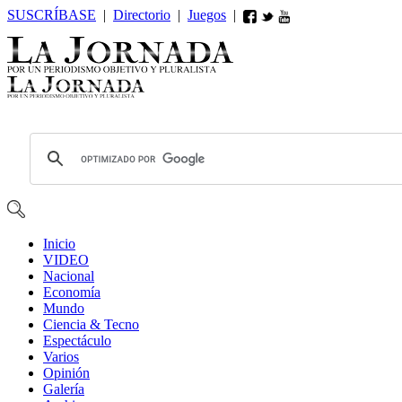
SUSCRÍBASE
|
Directorio
|
Juegos
|
Inicio
VIDEO
Nacional
Economía
Mundo
Ciencia & Tecno
Espectáculo
Varios
Opin
ió
n
Galería