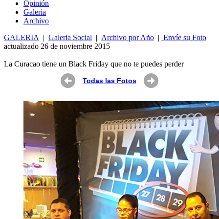
Opin
ió
n
Galería
Archivo
GALERIA
|
Galeria Social
|
Archivo por Año
|
Envíe su Foto
actualizado 26 de noviembre 2015
La Curacao tiene un Black Friday que no te puedes perder
Todas las Fotos