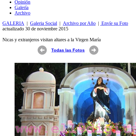
Opin
ió
n
Galería
Archivo
GALERIA
|
Galeria Social
|
Archivo por Año
|
Envíe su Foto
actualizado 30 de noviembre 2015
Nicas y extranjeros visitan altares a la Virgen María
Todas las Fotos