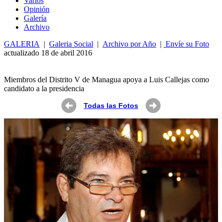
Varios
Opin
ió
n
Galería
Archivo
GALERIA
|
Galeria Social
|
Archivo por Año
|
Envíe su Foto
actualizado 18 de abril 2016
Miembros del Distrito V de Managua apoya a Luis Callejas como
candidato a la presidencia
Todas las Fotos