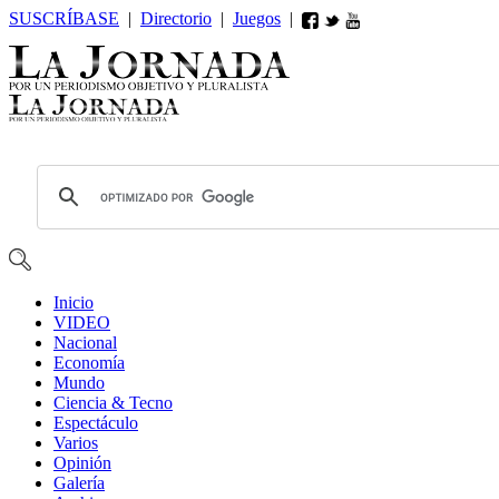
SUSCRÍBASE
|
Directorio
|
Juegos
|
Inicio
VIDEO
Nacional
Economía
Mundo
Ciencia & Tecno
Espectáculo
Varios
Opin
ió
n
Galería