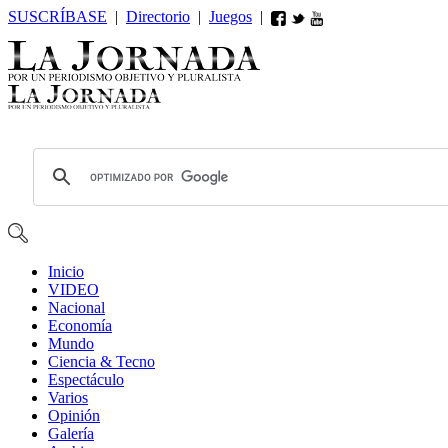
SUSCRÍBASE
|
Directorio
|
Juegos
|
Inicio
VIDEO
Nacional
Economía
Mundo
Ciencia & Tecno
Espectáculo
Varios
Opin
ió
n
Galería