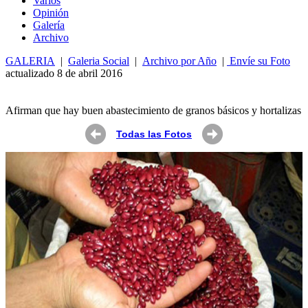
Varios
Opin
ió
n
Galería
Archivo
GALERIA
|
Galeria Social
|
Archivo por Año
|
Envíe su Foto
actualizado 8 de abril 2016
Afirman que hay buen abastecimiento de granos básicos y hortalizas
Todas las Fotos