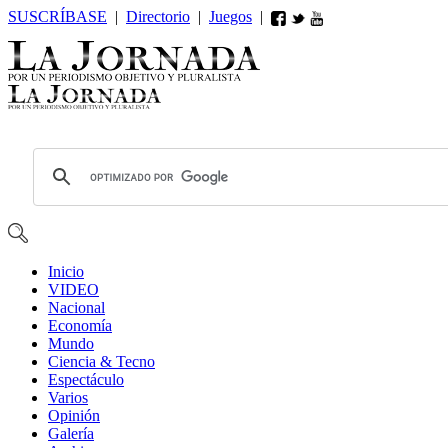
SUSCRÍBASE
|
Directorio
|
Juegos
|
Inicio
VIDEO
Nacional
Economía
Mundo
Ciencia & Tecno
Espectáculo
Varios
Opin
ió
n
Galería