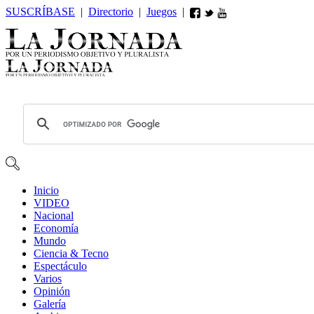
SUSCRÍBASE
|
Directorio
|
Juegos
|
Inicio
VIDEO
Nacional
Economía
Mundo
Ciencia & Tecno
Espectáculo
Varios
Opin
ió
n
Galería