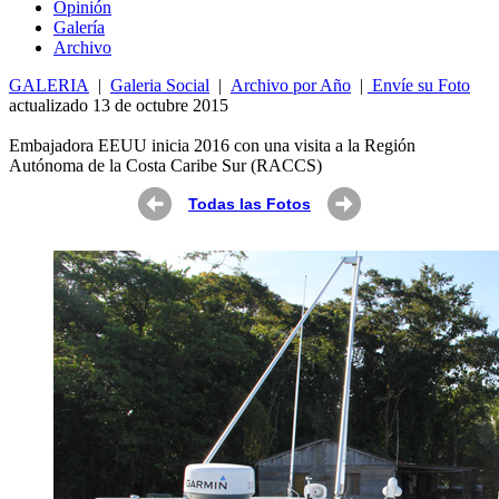
Opin
ió
n
Galería
Archivo
GALERIA
|
Galeria Social
|
Archivo por Año
|
Envíe su Foto
actualizado 13 de octubre 2015
Embajadora EEUU inicia 2016 con una visita a la Región
Autónoma de la Costa Caribe Sur (RACCS)
Todas las Fotos