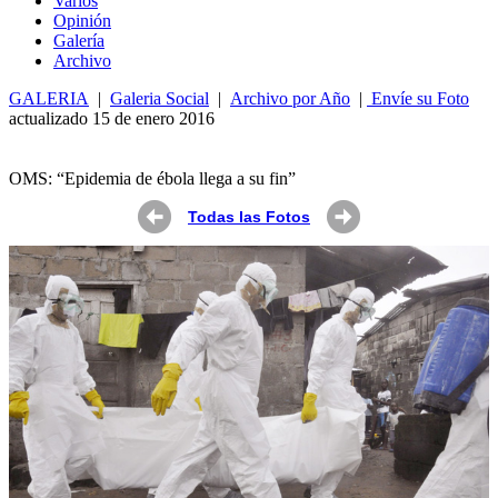
Varios
Opin
ió
n
Galería
Archivo
GALERIA
|
Galeria Social
|
Archivo por Año
|
Envíe su Foto
actualizado 15 de enero 2016
OMS: “Epidemia de ébola llega a su fin”
Todas las Fotos