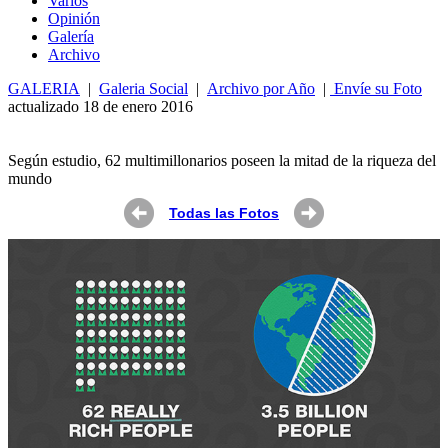
Varios
Opin
ió
n
Galería
Archivo
GALERIA
|
Galeria Social
|
Archivo por Año
|
Envíe su Foto
actualizado 18 de enero 2016
Según estudio, 62 multimillonarios poseen la mitad de la riqueza del
mundo
Todas las Fotos