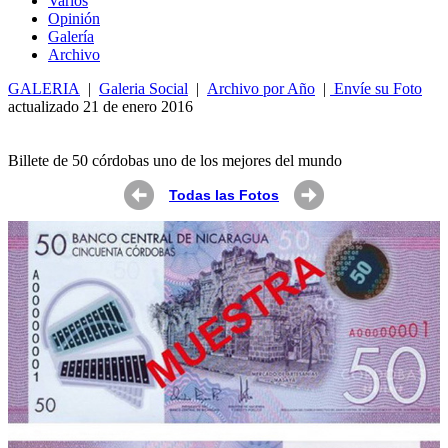
Varios
Opin
ió
n
Galería
Archivo
GALERIA
|
Galeria Social
|
Archivo por Año
|
Envíe su Foto
actualizado 21 de enero 2016
Billete de 50 córdobas uno de los mejores del mundo
Todas las Fotos