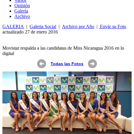
Varios
Opin
ió
n
Galería
Archivo
GALERIA
|
Galeria Social
|
Archivo por Año
|
Envíe su Foto
actualizado 27 de enero 2016
Movistar respalda a las candidatas de Miss Nicaragua 2016 en lo
digital
Todas las Fotos