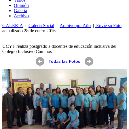
Varios
Opin
ió
n
Galería
Archivo
GALERIA
|
Galeria Social
|
Archivo por Año
|
Envíe su Foto
actualizado 28 de enero 2016
UCYT realiza postgrado a docentes de educación inclusiva del
Colegio Inclusivo Caminos
Todas las Fotos