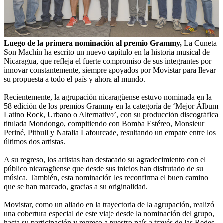
Luego de la primera nominación al premio Grammy,
La Cuneta
Son Machín ha escrito un nuevo capítulo en la historia musical de
Nicaragua, que refleja el fuerte compromiso de sus integrantes por
innovar constantemente, siempre apoyados por Movistar para llevar
su propuesta a todo el país y ahora al mundo.
Recientemente, la agrupación nicaragüense estuvo nominada en la
58 edición de los premios Grammy en la categoría de ‘Mejor Álbum
Latino Rock, Urbano o Alternativo’, con su producción discográfica
titulada Mondongo, compitiendo con Bomba Estéreo, Monsieur
Periné, Pitbull y Natalia Lafourcade, resultando un empate entre los
últimos dos artistas.
A su regreso, los artistas han destacado su agradecimiento con el
público nicaragüense que desde sus inicios han disfrutado de su
música. También, esta nominación les reconfirma el buen camino
que se han marcado, gracias a su originalidad.
Movistar, como un aliado en la trayectoria de la agrupación, realizó
una cobertura especial de este viaje desde la nominación del grupo,
hasta su participación y regreso a nuestro país a través de las Redes