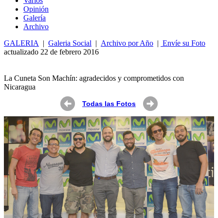
Varios
Opin
ió
n
Galería
Archivo
GALERIA
|
Galeria Social
|
Archivo por Año
|
Envíe su Foto
actualizado 22 de febrero 2016
La Cuneta Son Machín: agradecidos y comprometidos con
Nicaragua
Todas las Fotos