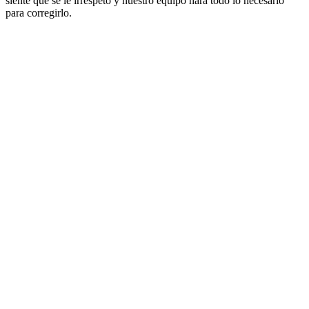
siente que se le irrespetó y nuestro equipo hará todo lo necesario
para corregirlo.