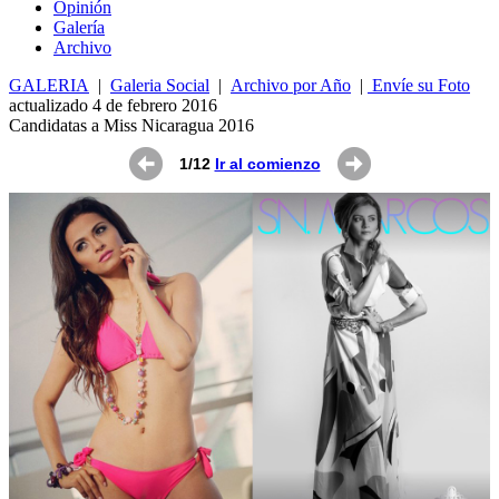
Opin
ió
n
Galería
Archivo
GALERIA
|
Galeria Social
|
Archivo por Año
|
Envíe su Foto
actualizado 4 de febrero 2016
Candidatas a Miss Nicaragua 2016
1/12
Ir al comienzo