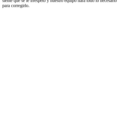
siente que se le irrespetó y nuestro equipo hará todo lo necesario
para corregirlo.