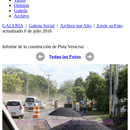
Varios
Opin
ió
n
Galería
Archivo
GALERIA
|
Galeria Social
|
Archivo por Año
|
Envíe su Foto
actualizado 6 de julio 2016
Informe de la construcción de Pista Veracruz
Todas las Fotos