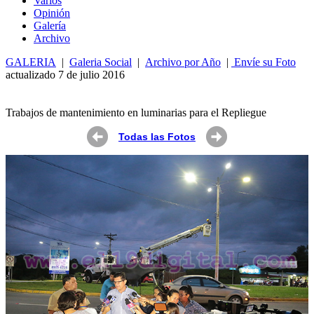
Varios
Opin
ió
n
Galería
Archivo
GALERIA
|
Galeria Social
|
Archivo por Año
|
Envíe su Foto
actualizado 7 de julio 2016
Trabajos de mantenimiento en luminarias para el Repliegue
Todas las Fotos