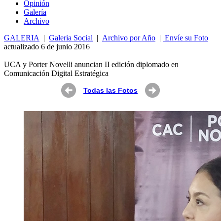
Opin
ió
n
Galería
Archivo
GALERIA
|
Galeria Social
|
Archivo por Año
|
Envíe su Foto
actualizado 6 de junio 2016
UCA y Porter Novelli anuncian II edición diplomado en
Comunicación Digital Estratégica
Todas las Fotos