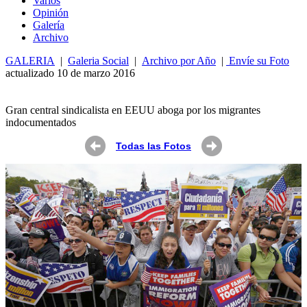
Varios
Opin
ió
n
Galería
Archivo
GALERIA
|
Galeria Social
|
Archivo por Año
|
Envíe su Foto
actualizado 10 de marzo 2016
Gran central sindicalista en EEUU aboga por los migrantes
indocumentados
Todas las Fotos