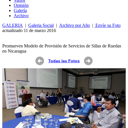
Varios
Opin
ió
n
Galería
Archivo
GALERIA
|
Galeria Social
|
Archivo por Año
|
Envíe su Foto
actualizado 11 de marzo 2016
Promueven Modelo de Provisión de Servicios de Sillas de Ruedas
en Nicaragua
Todas las Fotos