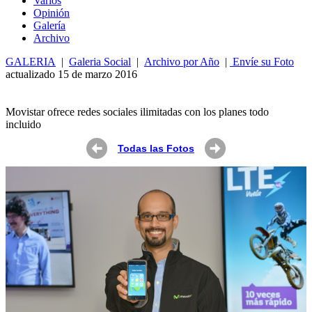
Varios
Opin
ió
n
Galería
Archivo
GALERIA
|
Galeria Social
|
Archivo por Año
|
Envíe su Foto
actualizado 15 de marzo 2016
Movistar ofrece redes sociales ilimitadas con los planes todo
incluido
Todas las Fotos