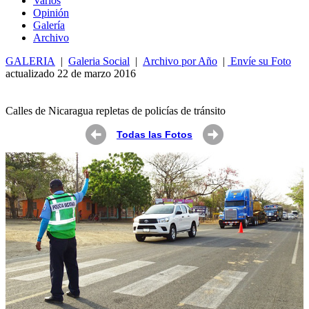
Varios
Opin
ió
n
Galería
Archivo
GALERIA
|
Galeria Social
|
Archivo por Año
|
Envíe su Foto
actualizado 22 de marzo 2016
Calles de Nicaragua repletas de policías de tránsito
Todas las Fotos