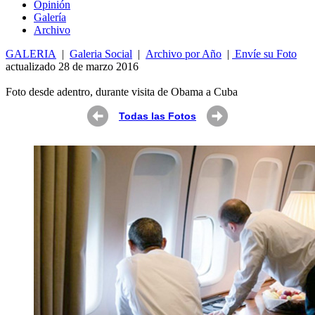
Opin
ió
n
Galería
Archivo
GALERIA
|
Galeria Social
|
Archivo por Año
|
Envíe su Foto
actualizado 28 de marzo 2016
Foto desde adentro, durante visita de Obama a Cuba
Todas las Fotos