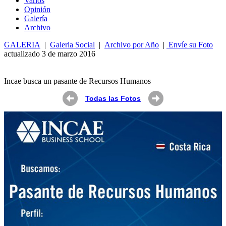
Varios
Opin
ió
n
Galería
Archivo
GALERIA
|
Galeria Social
|
Archivo por Año
|
Envíe su Foto
actualizado 3 de marzo 2016
Incae busca un pasante de Recursos Humanos
Todas las Fotos