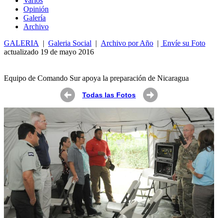
Varios
Opin
ió
n
Galería
Archivo
GALERIA
|
Galeria Social
|
Archivo por Año
|
Envíe su Foto
actualizado 19 de mayo 2016
Equipo de Comando Sur apoya la preparación de Nicaragua
Todas las Fotos