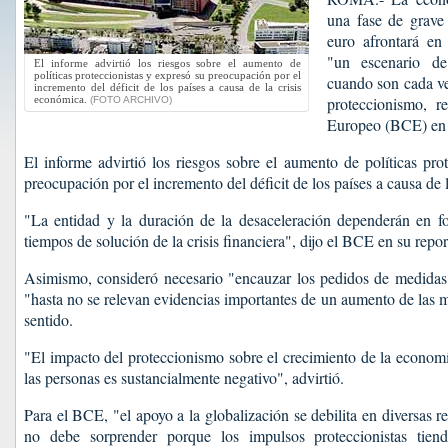
una fase de grave
euro afrontará en
"un escenario de 
El informe advirtió los riesgos sobre el aumento de
políticas proteccionistas y expresó su preocupación por el
cuando son cada ve
incremento del déficit de los países a causa de la crisis
económica.
proteccionismo, r
(FOTO ARCHIVO)
Europeo (BCE) en 
El informe advirtió los riesgos sobre el aumento de políticas pro
preocupación por el incremento del déficit de los países a causa de 
"La entidad y la duración de la desaceleración dependerán en f
tiempos de solución de la crisis financiera", dijo el BCE en su repor
Asimismo, consideró necesario "encauzar los pedidos de medidas" 
"hasta no se relevan evidencias importantes de un aumento de las 
sentido.
"El impacto del proteccionismo sobre el crecimiento de la economí
las personas es sustancialmente negativo", advirtió.
Para el BCE, "el apoyo a la globalización se debilita en diversas 
no debe sorprender porque los impulsos proteccionistas tien